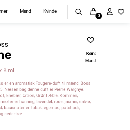
umer
Mand
Kvinde
0
oss
ne
Køn:
Mand
: 8 ml.
 er en aromatisk Fougere-duft til mænd. Boss
85. Næsen bag denne duft er Pierre Wargnye.
ot, Enebær, Citron, Grønt Æble, Kommen,
noter er honning, lavendel, rose, jasmin, salvie,
rod; basisnoter er tobak, egemos, patchouli,
og cedertræ.