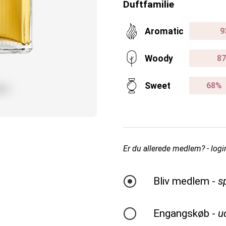
Duftfamilie
Aromatic
Woody
Sweet
Er du allerede medlem? - login
Bliv medlem -
s
Engangskøb -
u