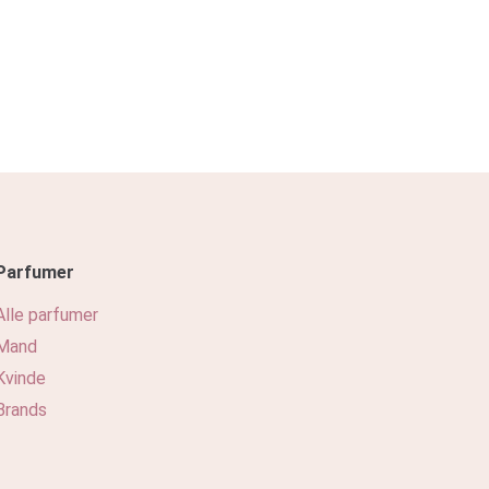
Parfumer
Alle parfumer
Mand
Kvinde
Brands