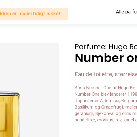
Alle parf
kken er midlertidigt lukket
Parfume: Hugo B
Number o
Eau de toilette, størrelse
Boss Number One af Hugo Boss
Number One blev lanceret i 19
Topnoter er Artemisia, Bergam
Basilikum og Grapefrugt; mellem
geranium, liljekonval og orris 
sandeltræ, moskus, rav, kanel 