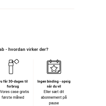
 - hvordan virker der?
u får 30-dages til
Ingen binding - opsig
forbrug
når du vil
 Vores case gratis
Eller sæt dit
første måned
abonnement på
pause