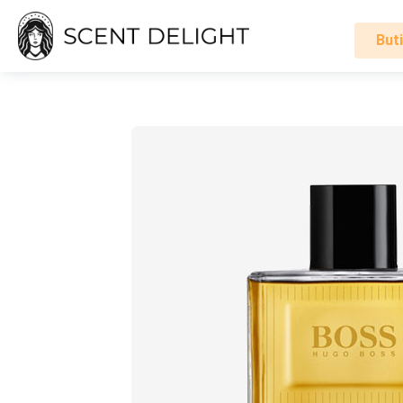
Buti
Alle
parfumer
Mand
Kvinde
Sådan
virker
det
Indkøbskurv