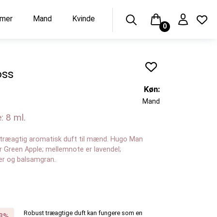
umer
Mand
Kvinde
0
oss
n
Køn:
Mand
: 8 ml.
træagtig aromatisk duft til mænd. Hugo Man
r Green Apple; mellemnote er lavendel;
er og balsamgran.
Robust træagtige duft kan fungere som en