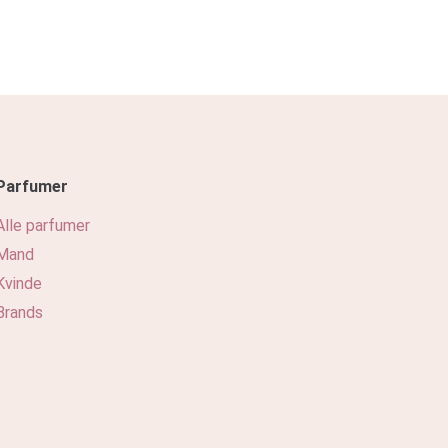
Parfumer
Alle parfumer
Mand
Kvinde
Brands