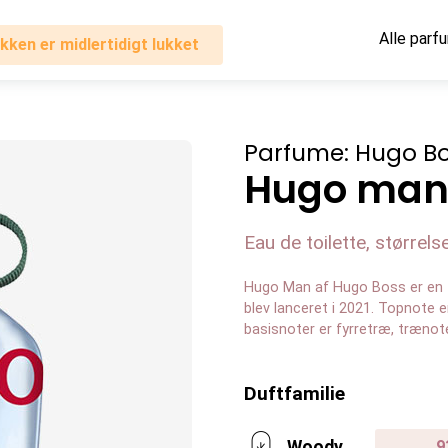
Alle parf
kken er midlertidigt lukket
Parfume: Hugo B
Hugo ma
Eau de toilette, størrelse
Hugo Man af Hugo Boss er en 
blev lanceret i 2021. Topnote e
basisnoter er fyrretræ, trænot
Duftfamilie
Woody