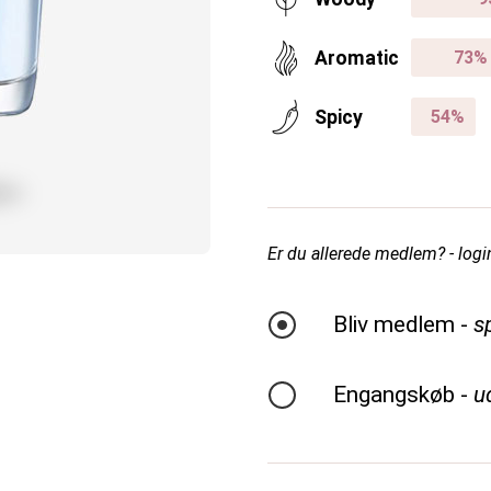
Aromatic
Spicy
Er du allerede medlem? - login
Bliv medlem -
s
Engangskøb -
u