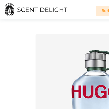
Buti
Alle
parfumer
Mand
Kvinde
Sådan
virker
det
Indkøbskurv