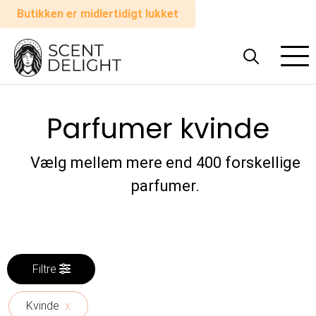
Butikken er midlertidigt lukket
Alle
parfumer
Parfumer kvinde
Mand
Kvinde
Vælg mellem mere end 400 forskellige
parfumer.
Sådan
virker
det
Filtre
Indkøbskurv
Kvinde
x