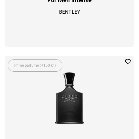
For Men Intense
BENTLEY
Prime parfume (+150 kr.)