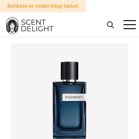
Butikken er midlertidigt lukket
Alle
parfumer
Mand
Kvinde
Sådan
virker
det
Indkøbskurv