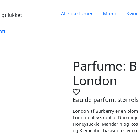
Alle parfumer
Mand
Kvin
igt lukket
ofil
Parfume: B
London
Eau de parfum, størrels
London af Burberry er en blomst
London blev skabt af Dominiqu
Honeysuckle, Mandarin og Rose
og Klementin; basisnoter er mo