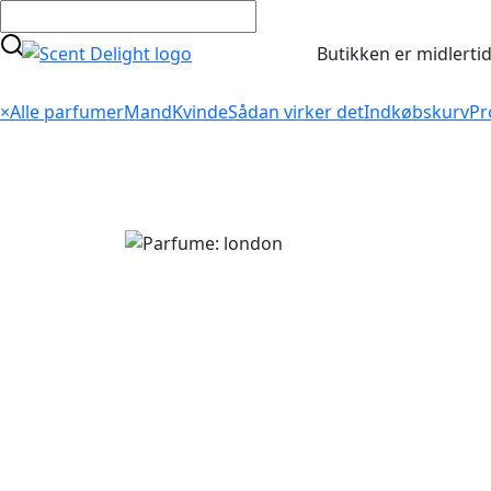
Butikken er midlertid
×
Alle parfumer
Mand
Kvinde
Sådan virker det
Indkøbskurv
Pr