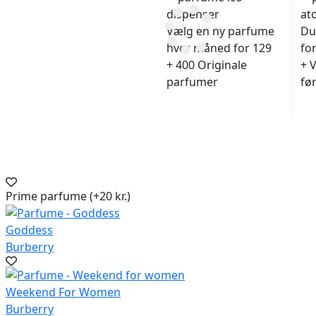
Vælg en ny parfume
Du 
hver måned for 129
fo
+ 400 Originale
+ 
parfumer
fø
Prime parfume (+20 kr.)
Goddess
Burberry
Weekend For Women
Burberry