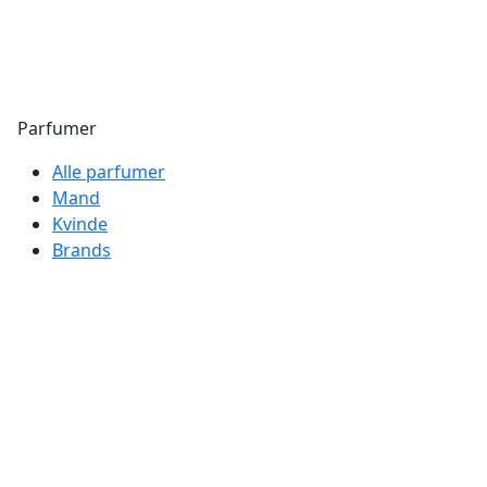
Parfumer
Alle parfumer
Mand
Kvinde
Brands