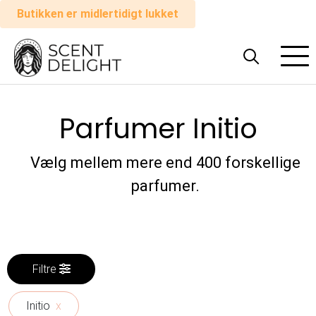
Butikken er midlertidigt lukket
Alle
parfumer
Parfumer Initio
Mand
Kvinde
Vælg mellem mere end 400 forskellige
parfumer.
Sådan
virker
det
Filtre
Indkøbskurv
Initio
x