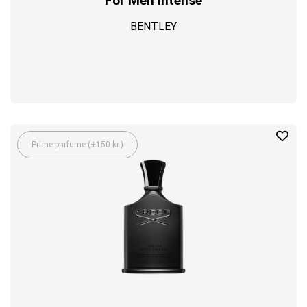
For Men Intense
BENTLEY
Prime parfume (+150 kr.)