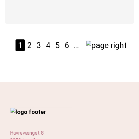
1
2
3
4
5
6
...
Havrevænget 8